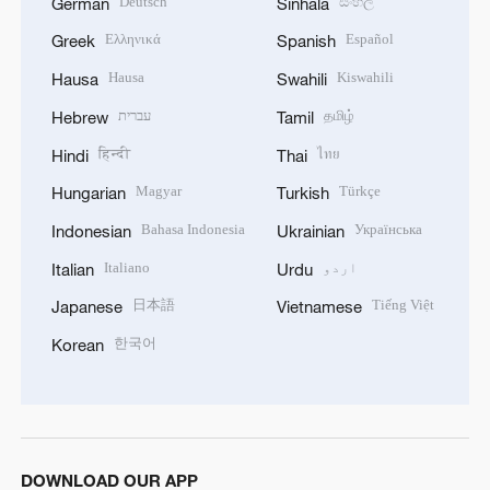
Deutsch
සිංහල
German
Sinhala
Ελληνικά
Español
Greek
Spanish
Hausa
Kiswahili
Hausa
Swahili
தமிழ்
עברית
Hebrew
Tamil
हिन्दी
ไทย
Hindi
Thai
Magyar
Türkçe
Hungarian
Turkish
Bahasa Indonesia
Українська
Indonesian
Ukrainian
اردو
Italiano
Italian
Urdu
日本語
Tiếng Việt
Japanese
Vietnamese
한국어
Korean
DOWNLOAD OUR APP