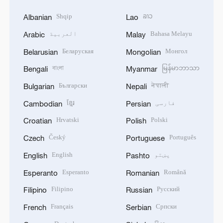
Shqip
ລາວ
Albanian
Lao
Bahasa Melayu
العربية
Arabic
Malay
Беларуская
Монгол
Belarusian
Mongolian
বাংলা
မြန်မာဘာသာ
Bengali
Myanmar
Български
नेपाली
Bulgarian
Nepali
فارسی
ខ្មែរ
Cambodian
Persian
Hrvatski
Polski
Croatian
Polish
Český
Português
Czech
Portuguese
پښتو
English
English
Pashto
Esperanto
Română
Esperanto
Romanian
Filipino
Русский
Filipino
Russian
Français
Српски
French
Serbian