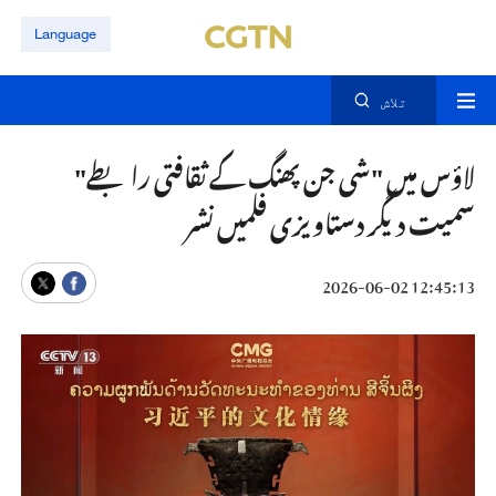
Language
تلاش
لاؤس میں "شی جن پھنگ کے ثقافتی رابطے"
سمیت دیگر دستاویزی فلمیں نشر
12:45:13 2026-06-02