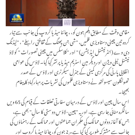
مقامی وقت کے مطابق یکم جون کو، ، چائنا میڈیا گروپ
کی جانب سے تیار
کردہ تین چینی دستاویزی فلمیں، "شی جن پھنگ کے ثقافتی رابطے" ، "لیڈنگ
دی وے (انٹرنیشنل ایڈیشن) " اور "کلاسکس میں چینی تصورات " کو لاؤ
نیشنل ٹیلی ویژن اور دیگر مین اسٹریم میڈیا پرنشر کیا گیا۔ لاؤس کی عوامی
انقلابی پارٹی کی مرکزی کمیٹی کے جنرل سیکرٹری اور لاؤس کے صدر
تھونگلون سیسولتھ نے دستاویزی فلموں کی نشریات پرمبارکباد کا پیغام
بھیجا۔
اس سال چین اور لاؤس کے درمیان سفارتی تعلقات کے قیام کی 65 ویں
سالگرہ منائی جا رہی ہے، اور یہ "چین-لاؤس دوستی کا سال" بھی ہے،
جس کا آغاز دونوں ممالک کی حکمران جماعتوں اور ممالک کے رہنماؤں کی
جانب سے مشترکہ طور پر کیا گیا ہے۔ 2 جون کو، چائنا میڈیا گروپ اور