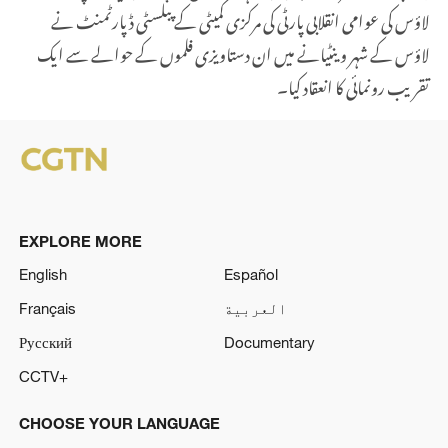
لاؤس کی عوامی انقلابی پارٹی کی مرکزی کمیٹی کے پبلسٹی ڈپارٹمنٹ نے
لاؤس کے شہر وینٹیانے میں ان دستاویزی فلموں کے حوالے سے ایک
تقریب رونمائی کا انعقاد کیا۔
EXPLORE MORE
English
Español
العربية
Français
Русский
Documentary
CCTV+
CHOOSE YOUR LANGUAGE