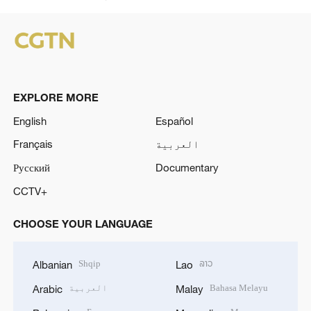
EXPLORE MORE
English
Español
العربية
Français
Русский
Documentary
CCTV+
CHOOSE YOUR LANGUAGE
Shqip
ລາວ
Albanian
Lao
Bahasa Melayu
العربية
Arabic
Malay