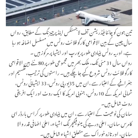
تین جون کو چائنا فیڈریشن آف لاجسٹکس اینڈ پرچیزنگ کے مطابق، رواں
سال چین کے بین الاقوامی کارگو فلائٹ روٹس میں مسلسل اضافہ ہو رہا
ہے، اور یہ روٹس بنیادی طور پر یورپ اور ایشیا پر مرکوز ہیں ۔
رواں سال 31 مئی تک، ملک بھر میں مجموعی طور پر 80 نئے بین الاقوامی
کارگو فلائٹ روٹس شروع کیے جا چکے ہیں۔ راستوں کی ترتیب،تقسیم اور
جغرافیے کے اعتبار سے ،ان میں
35
یورپی روٹس، 33 ایشیائی روٹس،
شمالی امریکہ کے
10
روٹس، جنوبی امریکہ کا ایک روٹ اور ایک افریقی
روٹ شامل ہیں۔
سامان کی نوعیت کے اعتبار سے ، ان میں بنیادی طور پر کراس بارڈر ای
کامرس سامان، اعلیٰ درجے کی مینوفیکچرنگ اشیاء، اعلیٰ اضافی قدر والا
سامان، اور تازہ خوراک سے متعلق اشیاء شامل ہیں۔