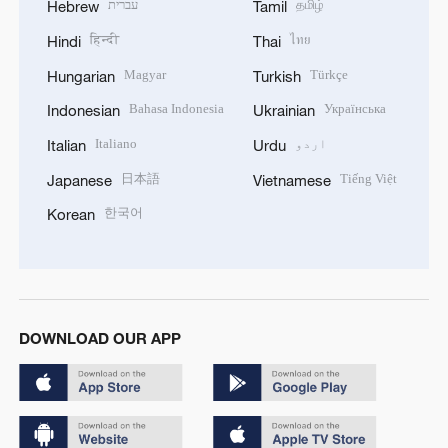
தமிழ்
עברית
Hebrew
Tamil
हिन्दी
ไทย
Hindi
Thai
Magyar
Türkçe
Hungarian
Turkish
Bahasa Indonesia
Українська
Indonesian
Ukrainian
اردو
Italiano
Italian
Urdu
日本語
Tiếng Việt
Japanese
Vietnamese
한국어
Korean
DOWNLOAD OUR APP