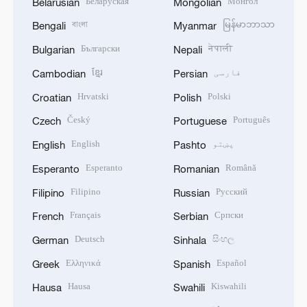
Беларуская
Монгол
Belarusian
Mongolian
বাংলা
မြန်မာဘာသာ
Bengali
Myanmar
Български
नेपाली
Bulgarian
Nepali
فارسی
ខ្មែរ
Cambodian
Persian
Hrvatski
Polski
Croatian
Polish
Český
Português
Czech
Portuguese
پښتو
English
English
Pashto
Esperanto
Română
Esperanto
Romanian
Filipino
Русский
Filipino
Russian
Français
Српски
French
Serbian
Deutsch
සිංහල
German
Sinhala
Ελληνικά
Español
Greek
Spanish
Hausa
Kiswahili
Hausa
Swahili