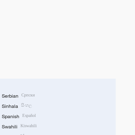
Serbian
Српски
Sinhala
සිංහල
Spanish
Español
Swahili
Kiswahili