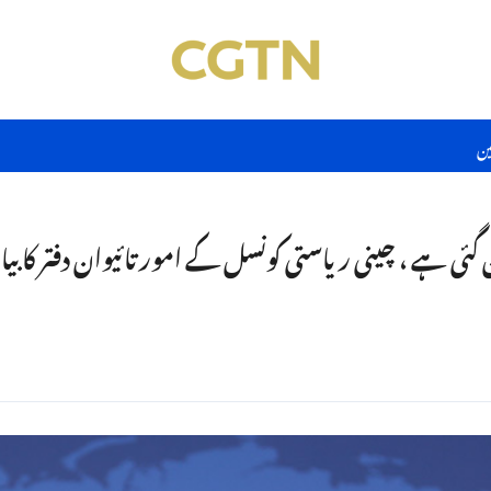
ین
ن گئی ہے ، چینی ریاستی کونسل کے امور تائیوان دفتر کا بی