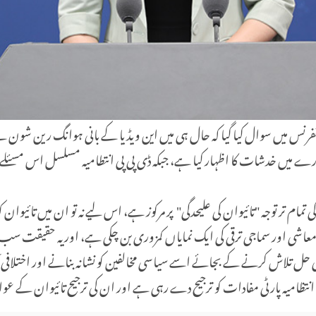
کانفرنس میں سوال کیا گیا کہ حال ہی میں این ویڈیا کے بانی ہوانگ رین شون
رے میں خدشات کا اظہار کیا ہے، جبکہ ڈی پی پی انتطامیہ مسلسل اس مسئلے ک
تمام تر توجہ
"
تائیوان کی علیحدگی
"
پر مرکوز ہے، اس لیے نہ تو ان میں تائیو
ی معاشی اور سماجی ترقی کی ایک نمایاں کمزوری بن چکی ہے، اور یہ حقیقت س
 حل تلاش کرنے کے بجائے اسے سیاسی مخالفین کو نشانہ بنانے اور اختلافی آ
انتظامیہ پارٹی مفادات کو ترجیح دے رہی ہے اور ان کی ترجیح تائیوان کے عوام