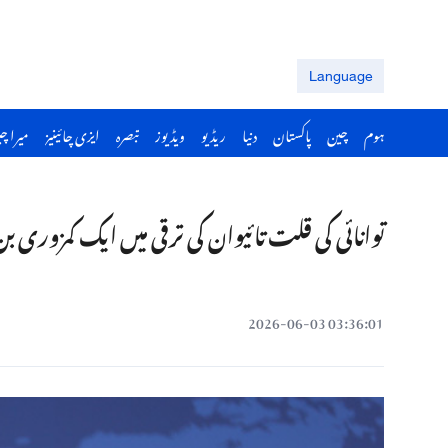
Language
ہوم
چین
پاکستان
دنیا
ریڈیو
ویڈیوز
تبصرہ
ایزی چائینیز
میرا چ
توانائی کی قلت تائیوان کی ترقی میں ایک کمزوری ب
03:36:01 2026-06-03