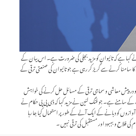
 نے کہا ہے کہ تائیوان کو مزید بجلی کی ضرورت ہے۔ اس بیان کے
ا سامنا کرنے سے گریز کر رہی ہے جو تائیوان کی صنعتی ترقی کے
ان کو درپیش معاشی و سماجی ترقی کے مسائل حل کرنے کی خواہش
ب کے سامنے ہے۔ جو فنگ لئین نے مزید کہا کہ ڈی پی پی حکام نے
وازوں کو دبانے کے ایک آلے کے طور پر استعمال کیا جا رہا
 کی فلاح و بہبود اور مستقبل کی ترقی نہیں ۔