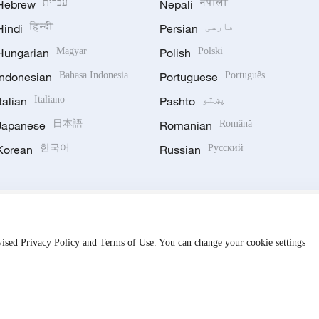
नेपाली
Nepali
עברית
Hebrew
فارسی
Persian
हिन्दी
Hindi
Hungarian
Magyar
Polish
Polski
Indonesian
Bahasa Indonesia
Portuguese
Português
پښتو
Pashto
Italiano
Italian
Japanese
日本語
Romanian
Română
Korean
한국어
Russian
Русский
evised Privacy Policy and Terms of Use. You can change your cookie settings