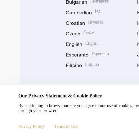
Bulgarian
Български
Cambodian
ខ្មែរ
Croatian
Hrvatski
Czech
Český
English
English
Esperanto
Esperanto
Filipino
Filipino
Our Privacy Statement & Cookie Policy
DOWNLOAD OUR APP
By continuing to browse our site you agree to our use of cookies, r
through your browser.
Privacy Policy
Terms of Use