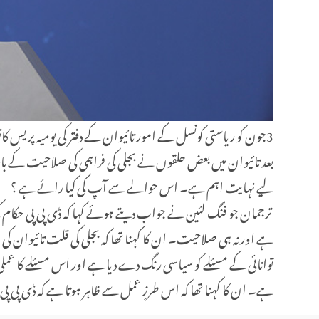
3
جون کو ریاستی کونسل کے امور تائیوان کے دفتر کی یومیہ پریس 
بعد تائیوان میں بعض حلقوں نے بجلی کی فراہمی کی صلاحیت کے با
لیے نہایت اہم ہے۔ اس حوالے سے آپ کی کیا رائے ہے ؟
ترجمان جو فنگ لئین نے جواب دیتے ہوئے کہا کہ ڈی پی پی حکام کی 
ہے اور نہ ہی صلاحیت۔ ان کا کہنا تھا کہ بجلی کی قلت تائیوان ک
توانائی کے مسئلے کو سیاسی رنگ دے دیا ہے اور اس مسئلے کا عملی
ہے۔ ان کا کہنا تھا کہ اس طرزِ عمل سے ظاہر ہوتا ہے کہ ڈی پی پی 