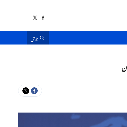
تلاش
ان