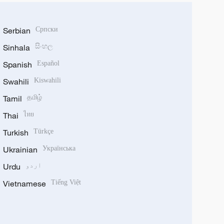
Serbian
Српски
Sinhala
සිංහල
Spanish
Español
Swahili
Kiswahili
Tamil
தமிழ்
Thai
ไทย
Turkish
Türkçe
Ukrainian
Українська
اردو
Urdu
Vietnamese
Tiếng Việt