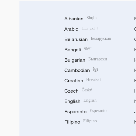
Albanian
Shqip
العربية
Arabic
Belarusian
Беларуская
Bengali
বাংলা
Bulgarian
Български
Cambodian
ខ្មែរ
Croatian
Hrvatski
Czech
Český
English
English
Esperanto
Esperanto
Filipino
Filipino