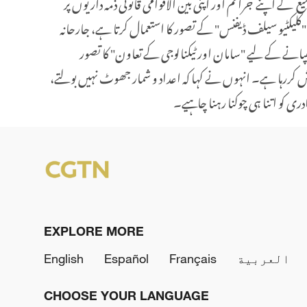
سکری توسیع کے اپنے جرائم اور اپنی بین الاقوامی قانونی ذمہ داریوں پر
ے "کلیکٹیو سیلف ڈیفنس" کے تصور کا استعمال کرتا ہے، جارحانہ
ھپانے کے لیے "سامان اور ٹیکنالوجی کے تعاون" کا تصور
شش کررہا ہے۔ انہوں نے کہا کہ اعداد و شمار جھوٹ نہیں بولتے،
دری کو اتنا ہی چوکنا رہنا چاہیے۔
EXPLORE MORE
العربية
Français
Español
English
CHOOSE YOUR LANGUAGE