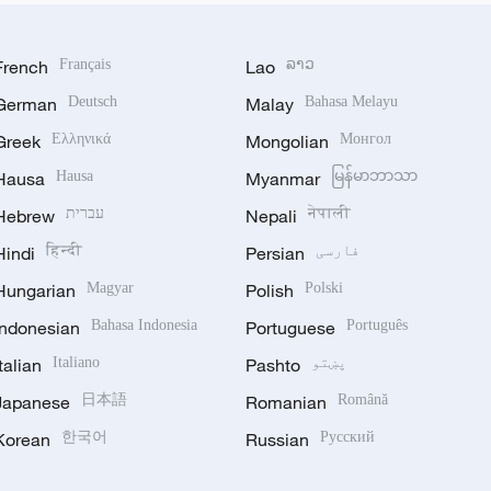
French
Français
Lao
ລາວ
German
Deutsch
Malay
Bahasa Melayu
Greek
Ελληνικά
Mongolian
Монгол
Hausa
Hausa
Myanmar
မြန်မာဘာသာ
नेपाली
Nepali
עברית
Hebrew
فارسی
Persian
हिन्दी
Hindi
Hungarian
Magyar
Polish
Polski
Indonesian
Bahasa Indonesia
Portuguese
Português
پښتو
Pashto
Italiano
Italian
Japanese
日本語
Romanian
Română
Korean
한국어
Russian
Русский