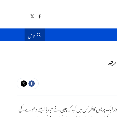
تلاش
رجہ
وز ایک پریس کانفرنس میں کہا کہ چین نے "بارہا ایسے دعوے کیے