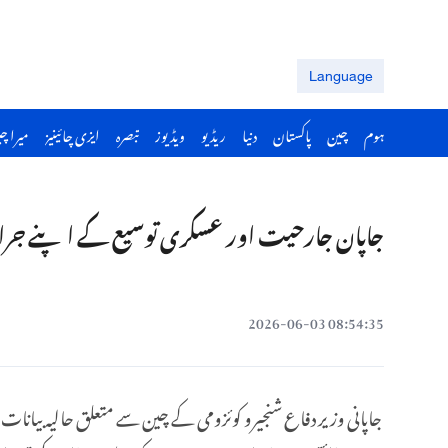
Language
ہوم
چین
پاکستان
دنیا
ریڈیو
ویڈیوز
تبصرہ
ایزی چائینیز
میرا چ
جاپان جارحیت اور عسکری توسیع کے اپنے جرائ
08:54:35 2026-06-03
جاپانی وزیر دفاع شنجیرو کوئزومی کے چین سے متعلق حالیہ بیانات