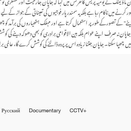
کو وزارت خارجہ کی ترجمان ماؤ نینگ نے یومیہ پریس کانفرنس میں کہا کہ جاپان جارحیت اور ع
 کرنے میں ناکام رہا ہے بلکہ یہ سمندر پار فوجیوں کی تعیناتی کے جواز کے لی
نے" کے تصورکے طور پر استعمال کرتا ہے اور مہلک ہتھیاروں کی برآمد کو چ
اپان نہ صرف اپنے عوام بلکہ بین الاقوامی برادری کو بھی دھوکہ دینے کی کو
یں چھپا سکتا۔ جاپان جتنا زیادہ اس پر پردہ ڈالنے کی کوشش کرے گا، عالمی برا
Русский
Documentary
CCTV+