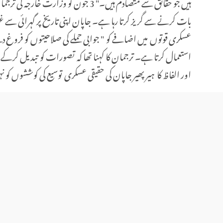
ہیں جو حقائق سے متصادم ہیں۔" 3 جون 
بات کرنے سے گریز کرتا رہا ہے۔ جاپان اپنی تاریخ پر گہرائی سے غور
عسکری قوتوں میں اضافے کو " جوابی حملے کی صلاحیتوں کو فروغ دی
استعمال کرتا ہے۔ ترجمان کا کہنا تھا کہ تصورات کو تبدیل کرکے ج
اور الفاظ کا ہیر پھیر جاپان کی حقیقی عسکری توسیع کی کوششوں کو نہ