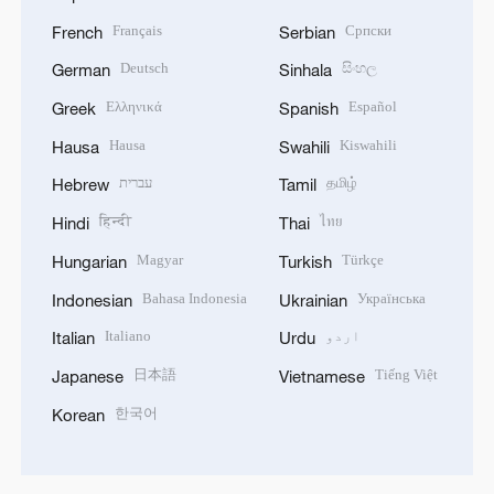
Français
Српски
French
Serbian
Deutsch
සිංහල
German
Sinhala
Ελληνικά
Español
Greek
Spanish
Hausa
Kiswahili
Hausa
Swahili
தமிழ்
עברית
Hebrew
Tamil
हिन्दी
ไทย
Hindi
Thai
Magyar
Türkçe
Hungarian
Turkish
Bahasa Indonesia
Українська
Indonesian
Ukrainian
اردو
Italiano
Italian
Urdu
日本語
Tiếng Việt
Japanese
Vietnamese
한국어
Korean