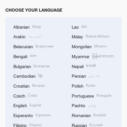
CHOOSE YOUR LANGUAGE
Shqip
ລາວ
Albanian
Lao
Bahasa Melayu
العربية
Arabic
Malay
Беларуская
Монгол
Belarusian
Mongolian
বাংলা
မြန်မာဘာသာ
Bengali
Myanmar
Български
नेपाली
Bulgarian
Nepali
فارسی
ខ្មែរ
Cambodian
Persian
Hrvatski
Polski
Croatian
Polish
Český
Português
Czech
Portuguese
پښتو
English
English
Pashto
Esperanto
Română
Esperanto
Romanian
Filipino
Русский
Filipino
Russian