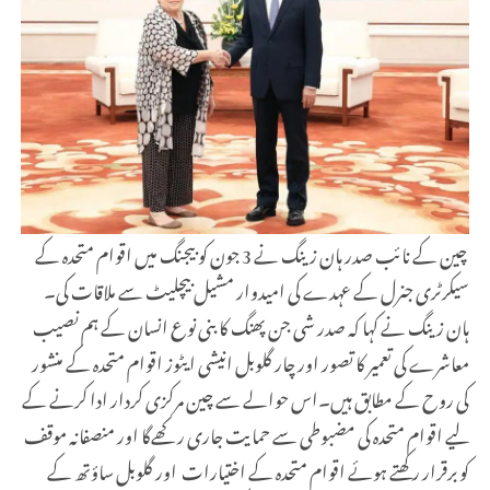
چین کے نائب صدر ہان زینگ نے 3 جون کو بیجنگ میں اقوام متحدہ کے
سیکرٹری جنرل کے عہدے کی امیدوار مشیل بیچلیٹ سے ملاقات کی۔
ہان زینگ نے کہا کہ صدر شی جن پھنگ کا بنی نوع انسان کے ہم نصیب
معاشرے کی تعمیر کا تصور اور چار گلوبل انیشی ایٹوز اقوام متحدہ کے منشور
کی روح کے مطابق ہیں۔اس حوالے سے چین مرکزی کردار ادا کرنے کے
لیے اقوام متحدہ کی مضبوطی سے حمایت جاری رکھےگا اور منصفانہ موقف
کو برقرار رکھتے ہوئے اقوام متحدہ کے اختیارات اور گلوبل ساؤتھ کے