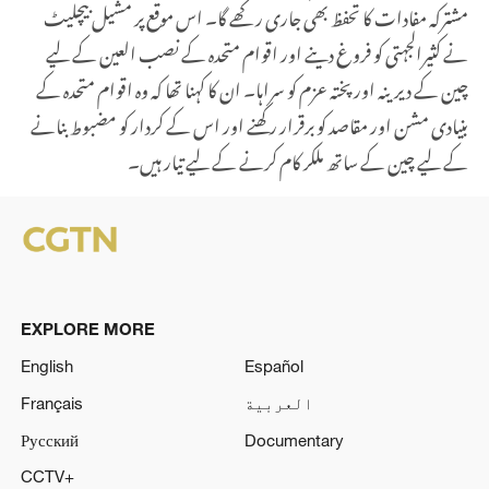
مشترکہ مفادات کا تحفظ بھی جاری رکھے گا۔ اس موقع پر مشیل بیچلیٹ
نے کثیرالجہتی کو فروغ دینے اور اقوام متحدہ کے نصب العین کے لیے
چین کے دیرینہ اور پختہ عزم کو سراہا۔ ان کا کہنا تھا کہ وہ اقوام متحدہ کے
بنیادی مشن اور مقاصد کو برقرار رکھنے اور اس کے کردار کو مضبوط بنانے
کے لیے چین کے ساتھ ملکر کام کرنے کے لیے تیار ہیں۔
EXPLORE MORE
English
Español
العربية
Français
Русский
Documentary
CCTV+