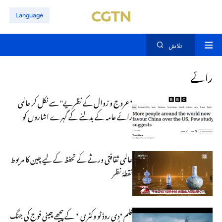
Language
تلاش
رائے
"عروج و زوال کے نظریے" سے نکل کر عالمی
رائے عامہ کے بدلنے کے گہرے اشاروں کو
سمجھیں
عالمی ثقافتی ورثے کے تحفظ کے لیے چین کا مربوط
نقطۂ نظر
فلم "دی روڈ ٹو وکٹری " کے پیچھے چینی فوج کی جنگ