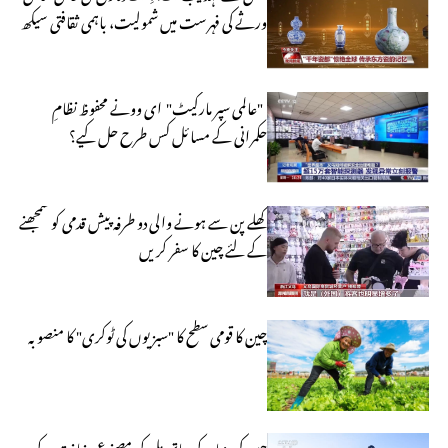
ورثے کی فہرست میں شمولیت، باہمی ثقافتی سیکھ
کی طاقت کی عکاس
"عالمی سپر مارکیٹ" ای وونے محفوظ نظامِ
حکمرانی کے مسائل کس طرح حل کیے؟
کھلے پن سے ہونے والی دو طرفہ پیش قدمی کو سمجھنے
کے لئے چین کا سفر کریں
چین کا قومی سطح کا "سبزیوں کی ٹوکری" کا منصوبہ
چین کی دنیا کے ساتھ مل کر مصنوعی ذہانت کے