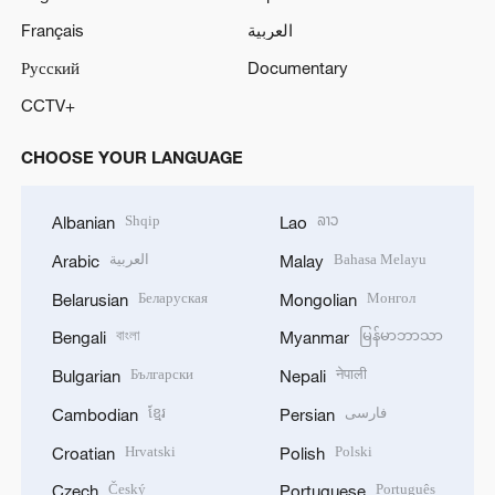
Français
العربية
Русский
Documentary
CCTV+
CHOOSE YOUR LANGUAGE
Shqip
ລາວ
Albanian
Lao
العربية
Bahasa Melayu
Arabic
Malay
Беларуская
Монгол
Belarusian
Mongolian
বাংলা
မြန်မာဘာသာ
Bengali
Myanmar
Български
नेपाली
Bulgarian
Nepali
ខ្មែរ
فارسی
Cambodian
Persian
Hrvatski
Polski
Croatian
Polish
Český
Português
Czech
Portuguese