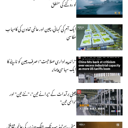
کو روکنے کی منطق
ایک آم کی کہانی، چین اور عالمی تعاون کی کامیاب
عکاسی
"زائد پیداواری صلاحیت": صرف چین کو ناپنے کا
ایک سیاسی پیمانہ
چینی برآمدات کے "پرانے تین"، "نئے تین" اور
"دائمی تین"
مٹی سے تہذیب تک، جِنگ دہ زن کی عالمی ثقافتی