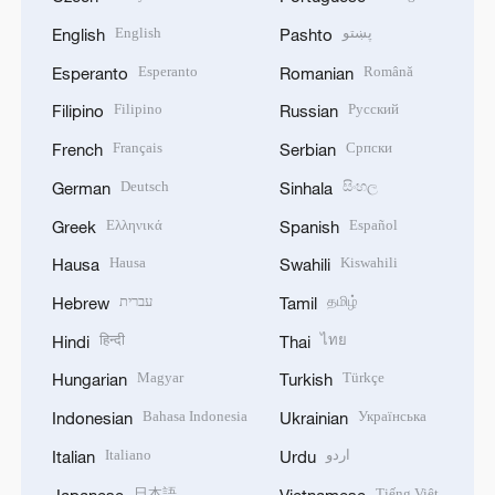
English
پښتو
English
Pashto
Esperanto
Română
Esperanto
Romanian
Filipino
Русский
Filipino
Russian
Français
Српски
French
Serbian
Deutsch
සිංහල
German
Sinhala
Ελληνικά
Español
Greek
Spanish
Hausa
Kiswahili
Hausa
Swahili
עברית
தமிழ்
Hebrew
Tamil
हिन्दी
ไทย
Hindi
Thai
Magyar
Türkçe
Hungarian
Turkish
Bahasa Indonesia
Українська
Indonesian
Ukrainian
Italiano
اردو
Italian
Urdu
日本語
Tiếng Việt
Japanese
Vietnamese